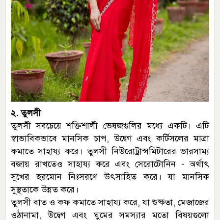
২. তুলসী
তুলসী সবচেয়ে শক্তিশালী ভেষজগুলির মধ্যে একটি। এটি
স্বাভাবিকভাবে মানসিক চাপ, উদ্বেগ এবং কর্টিসলের মাত্রা
কমাতে সাহায্য করে। তুলসী নিউরোট্রান্সমিটারের ভারসাম্য
বজায় রাখতেও সাহায্য করে এবং সেরোটোনিন - অর্থাৎ
সুখের হরমোন নিঃসরণে উৎসাহিত করে। যা মানসিক
সুস্থতাকে উন্নত করে।
তুলসী বাত ও কফ কমাতে সাহায্য করে, যা শুষ্কতা, মেজাজের
ওঠানামা, উদ্বেগ এবং ঘুমের সমস্যার মতো বিষয়গুলো