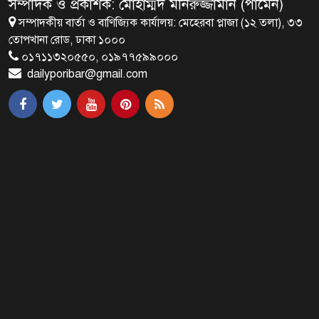
সম্পাদক ও প্রকাশক: মোহাম্মদ মনিরুজ্জামান (পামেন)
সম্পাদকীয় বার্তা ও বাণিজ্যিক কার্যালয়: মেহেরবা প্লাজা (১২ তলা), ৩৩
ব্রাক্ষণবাড়িয়ায় বইপড়া কর্মসূচীর
তোপখানা রোড, ঢাকা ১০০০
শুভসূচনা
০১৭১১৩২০৫৫০, ০১৯৭৭৫৯৯০০০
dailyporibar@gmail.com
মালয়েশিয়ায় মারামারি করে তিন
বাংলাদেশি নিহত
৪ বিয়ের পর অন্য নারীর ঘরে জামায়াত
সমর্থক!
প্রধানমন্ত্রীর সঙ্গে সাক্ষাৎ সৌদি আরবের
উপ পররাষ্ট্রমন্ত্রীর
পররাষ্ট্র প্রতিমন্ত্রীর সঙ্গে গীতাঞ্জলি সিংয়ের