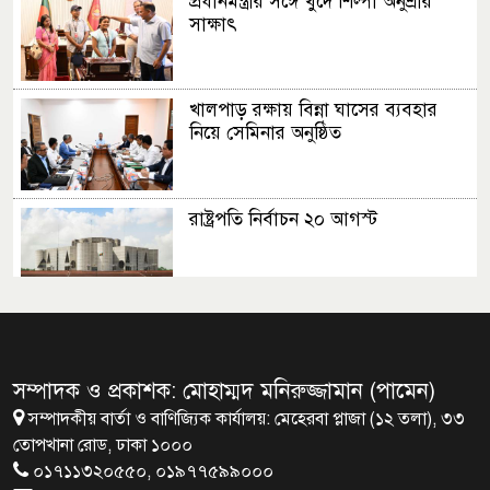
প্রধানমন্ত্রীর সঙ্গে খুদে শিল্পী অনুশ্রীর
সাক্ষাৎ
খালপাড় রক্ষায় বিন্না ঘাসের ব্যবহার
নিয়ে সেমিনার অনুষ্ঠিত
রাষ্ট্রপতি নির্বাচন ২০ আগস্ট
রাষ্ট্রপতি নির্বাচনের ভোটার তালিকা
ইসিতে পাঠিয়েছে সংসদ
সম্পাদক ও প্রকাশক: মোহাম্মদ মনিরুজ্জামান (পামেন)
সম্পাদকীয় বার্তা ও বাণিজ্যিক কার্যালয়: মেহেরবা প্লাজা (১২ তলা), ৩৩
জাতীয়তাবাদ, জুলাই ও ভবিষ্যতের
তোপখানা রোড, ঢাকা ১০০০
বাংলাদেশ
০১৭১১৩২০৫৫০, ০১৯৭৭৫৯৯০০০