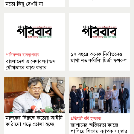
মতো কিছু দেখছি না
১৭ বছরে অনেক নির্যাতনেও
পানিসম্পদ ব্যবস্থাপনায়
মাথা নত করিনি: মির্জা ফখরুল
বাংলাদেশ ও নেদারল্যান্ডস
যৌথভাবে কাজ করার
অঙ্গীকার
মাদকের বিরুদ্ধে কঠোর আইনি
প্রতিমন্ত্রী ববি হাজ্জাজ
কাঠামো গড়ে তোলা হচ্ছে
জাপানের অভিজ্ঞতা কাজে
লাগিয়ে শিক্ষায় ব্যাপক সংস্কার