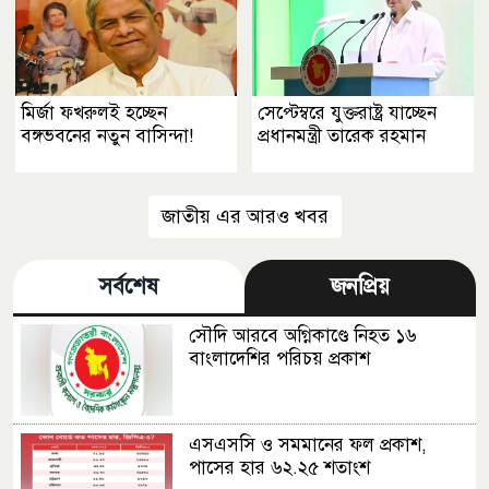
মির্জা ফখরুলই হচ্ছেন
সেপ্টেম্বরে যুক্তরাষ্ট্র যাচ্ছেন
বঙ্গভবনের নতুন বাসিন্দা!
প্রধানমন্ত্রী তারেক রহমান
জাতীয় এর আরও খবর
সর্বশেষ
জনপ্রিয়
সৌদি আরবে অগ্নিকাণ্ডে নিহত ১৬
বাংলাদেশির পরিচয় প্রকাশ
এসএসসি ও সমমানের ফল প্রকাশ,
পাসের হার ৬২.২৫ শতাংশ