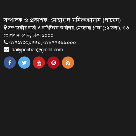
সংসদ ভবনের এলডি হলে প্রধানমন্ত্রীর
বৃক্ষরোপণ
সম্পাদক ও প্রকাশক: মোহাম্মদ মনিরুজ্জামান (পামেন)
সম্পাদকীয় বার্তা ও বাণিজ্যিক কার্যালয়: মেহেরবা প্লাজা (১২ তলা), ৩৩
মির্জা ফখরুলই হচ্ছেন বঙ্গভবনের নতুন
তোপখানা রোড, ঢাকা ১০০০
বাসিন্দা!
০১৭১১৩২০৫৫০, ০১৯৭৭৫৯৯০০০
dailyporibar@gmail.com
সেপ্টেম্বরে যুক্তরাষ্ট্র যাচ্ছেন প্রধানমন্ত্রী
তারেক রহমান
প্রধানমন্ত্রীর সঙ্গে খুদে শিল্পী অনুশ্রীর
সাক্ষাৎ
খালপাড় রক্ষায় বিন্না ঘাসের ব্যবহার
নিয়ে সেমিনার অনুষ্ঠিত